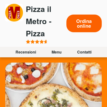
Passa
Pizza il
al
contenuto
Metro -
Ordina
principale
online
Pizza
Recensioni
Menu
Contatti